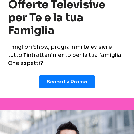
Offerte Televisive
per Te e la tua
Famiglia
I migliori Show, programmi televisivi e
tutto l'intrattenimento per la tua famiglia!
Che aspetti?
Scopri La Promo