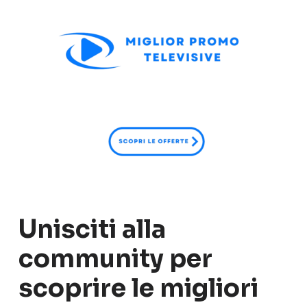
Unisciti alla
community per
scoprire le migliori